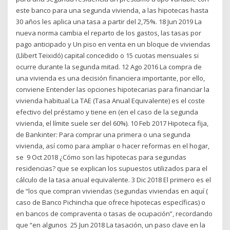
este banco para una segunda vivienda, a las hipotecas hasta
30 años les aplica una tasa a partir del 2,75%. 18 Jun 2019 La
nueva norma cambia el reparto de los gastos, las tasas por
pago anticipado y Un piso en venta en un bloque de viviendas
(Llibert Teixidó) capital concedido o 15 cuotas mensuales si
ocurre durante la segunda mitad. 12 Ago 2016 La compra de
una vivienda es una decisión financiera importante, por ello,
conviene Entender las opciones hipotecarias para financiar la
vivienda habitual La TAE (Tasa Anual Equivalente) es el coste
efectivo del préstamo y tiene en (en el caso de la segunda
vivienda, el límite suele ser del 60%). 10 Feb 2017 Hipoteca fija,
de Bankinter: Para comprar una primera o una segunda
vivienda, así como para ampliar o hacer reformas en el hogar,
se 9 Oct 2018 ¿Cómo son las hipotecas para segundas
residencias? que se explican los supuestos utilizados para el
cálculo de la tasa anual equivalente. 3 Dic 2018 El primero es el
de “los que compran viviendas (segundas viviendas en aquí (
caso de Banco Pichincha que ofrece hipotecas específicas) o
en bancos de compraventa o tasas de ocupación”, recordando
que “en algunos 25 Jun 2018 La tasación, un paso clave en la